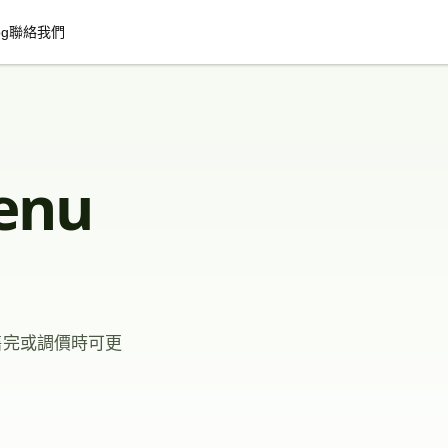
og
聯絡我們
enu
、售完或調價時可更